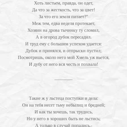
Хоть листьем, правда, он одет,
Да что за жесткость, что за цвет!
За что его земля питает?"
Меж тем, едва неделя протекает,
Хозяин на дрова тычинку ту сломил,
А в огород дубок пересадил.
И труд ему с большим успехом удается:
Дубок и принялся, и отпрыски пустил;
Посмотришь, около него мой Хмель уж вьется,
И дубу от него вся честь и похвала!
________
Такие ж у льстеца поступки и дела:
Он на тебя несет тьму небылиц и бредней;
И как ты хочешь, так трудись,
Но у него в хороших быть не льстись;
А только в случай попадись,-