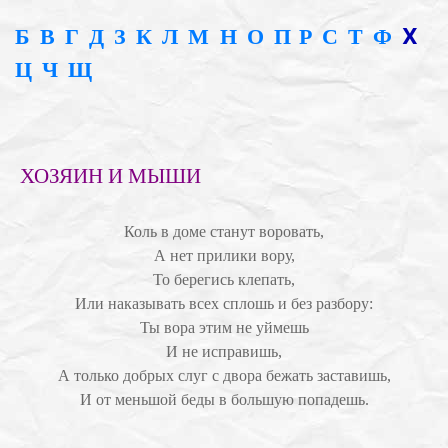
Х
Б
В
Г
Д
З
К
Л
М
Н
О
П
Р
С
Т
Ф
Ц
Ч
Щ
ХОЗЯИН И МЫШИ
Коль в доме станут воровать,
А нет прилики вору,
То берегись клепать,
Или наказывать всех сплошь и без разбору:
Ты вора этим не уймешь
И не исправишь,
А только добрых слуг с двора бежать заставишь,
И от меньшой беды в большую попадешь.
________