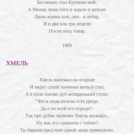
Без кошек стал Купчина мой.
А Мыши лишь того и ждали и хотели:
Лишь кошки вон, они - в анбар,
И в две иль три недели
Поели весь товар.
1809
ХМЕЛЬ
Хмель выбежал на огороде
И вкруг сухой тычинки виться стал;
А в поле близко дуб молоденький стоял.
"Что в этом пользы есть уроде,
Да и во всей его породе?-
Так про дубок тычинке Хмель жужжал.-
Ну, как его сравнить с тобою?
Ты барыня пред ним одной лишь прямизною.