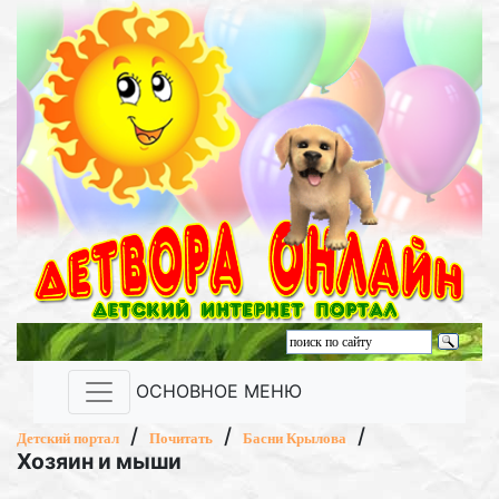
ОСНОВНОЕ МЕНЮ
/
/
/
Детский портал
Почитать
Басни Крылова
Хозяин и мыши