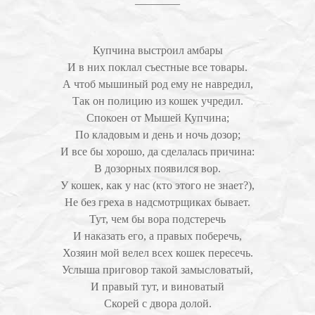
Купчина выстроил амбары
И в них поклал съестные все товары.
А чтоб мышиный род ему не навредил,
Так он полицию из кошек учредил.
Спокоен от Мышей Купчина;
По кладовым и день и ночь дозор;
И все бы хорошо, да сделалась причина:
В дозорных появился вор.
У кошек, как у нас (кто этого не знает?),
Не без греха в надсмотрщиках бывает.
Тут, чем бы вора подстеречь
И наказать его, а правых поберечь,
Хозяин мой велел всех кошек пересечь.
Услыша приговор такой замысловатый,
И правый тут, и виноватый
Скорей с двора долой.