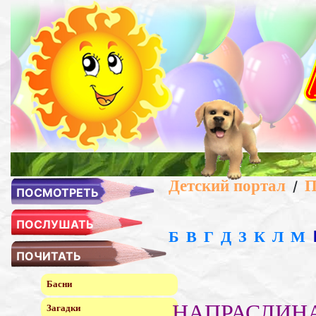
Детский портал
П
/
ПОСМОТРЕТЬ
ПОСЛУШАТЬ
Б
В
Г
Д
З
К
Л
М
ПОЧИТАТЬ
Басни
НАПРАСЛИН
Загадки