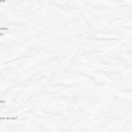
ком?
тает,
ет:
нье;
ать на нас!
с