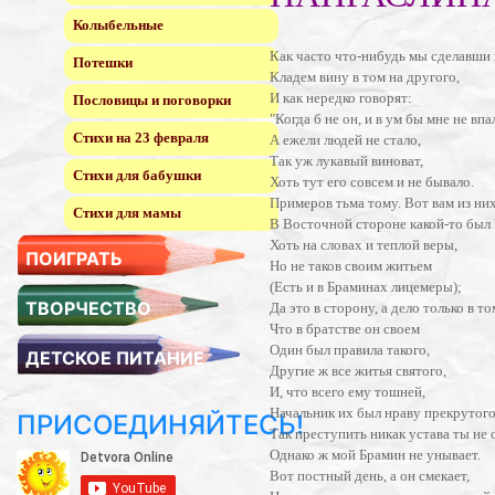
Колыбельные
Как часто что-нибудь мы сделавши 
Потешки
Кладем вину в том на другого,
И как нередко говорят:
Пословицы и поговорки
"Когда б не он, и в ум бы мне не впа
Стихи на 23 февраля
А ежели людей не стало,
Так уж лукавый виноват,
Стихи для бабушки
Хоть тут его совсем и не бывало.
Примеров тьма тому. Вот вам из них
Стихи для мамы
В Восточной стороне какой-то был
Хоть на словах и теплой веры,
ПОИГРАТЬ
Но не таков своим житьем
(Есть и в Браминах лицемеры);
ТВОРЧЕСТВО
Да это в сторону, а дело только в то
Что в братстве он своем
Один был правила такого,
ДЕТСКОЕ ПИТАНИЕ
Другие ж все житья святого,
И, что всего ему тошней,
Начальник их был нраву прекрутого
ПРИСОЕДИНЯЙТЕСЬ!
Так преступить никак устава ты не 
Однако ж мой Брамин не унывает.
Вот постный день, а он смекает,