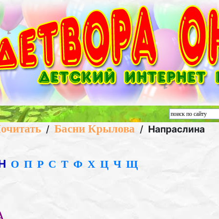
очитать
Басни Крылова
/
/
Напраслина
Н
О
П
Р
С
Т
Ф
Х
Ц
Ч
Щ
А