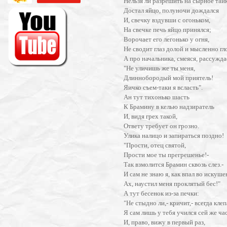
Нельзя ли разрешить на сырное тай
Достал яйцо, полуночи дождался
И, свечку вздувши с огоньком,
На свечке печь яйцо принялся;
Ворочает его легонько у огня,
Не сводит глаз долой и мысленно гло
А про начальника, смеяся, рассужда
"Не уличишь же ты меня,
Длиннобородый мой приятель!
Яичко съем-таки я всласть".
Ан тут тихонько шасть
К Брамину в келью надзиратель
И, видя грех такой,
Ответу требует он грозно.
Улика налицо и запираться поздно!
"Прости, отец святой,
Прости мое ты прегрешенье!-
Так взмолится Брамин сквозь слез.-
И сам не знаю я, как впал во искуше
Ах, наустил меня проклятый бес!"
А тут бесенок из-за печки:
"Не стыдно ли,- кричит,- всегда клеп
Я сам лишь у тебя учился сей же ча
И, право, вижу в первый раз,