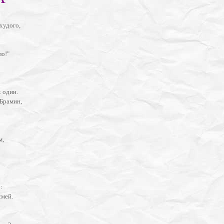
худого,
ло!"
 один.
 Брамин,
м,
:
смей.