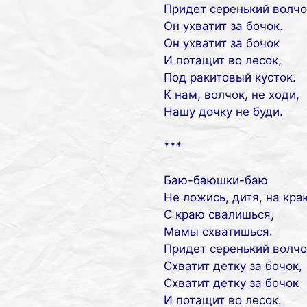
Придет серенький волчо
Он ухватит за бочок.
Он ухватит за бочок
И потащит во лесок,
Под ракитовый кусток.
К нам, волчок, не ходи,
Нашу дочку не буди.
***
Баю-баюшки-баю
Не ложись, дитя, на кра
С краю свалишься,
Мамы схватишься.
Придет серенький волчо
Схватит детку за бочок,
Схватит детку за бочок
И потащит во лесок.