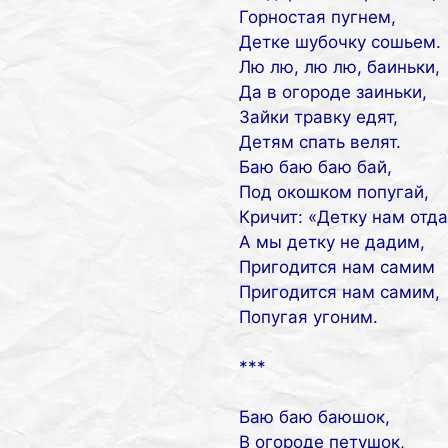
Горностая пугнем,
Детке шубочку сошьем.
Лю лю, лю лю, баиньки,
Да в огороде заиньки,
Зайки травку едят,
Детям спать велят.
Баю баю баю бай,
Под окошком попугай,
Кричит: «Детку нам отда
А мы детку не дадим,
Пригодится нам самим
Пригодится нам самим,
Попугая угоним.
***
Баю баю баюшок,
В огороде петушок,