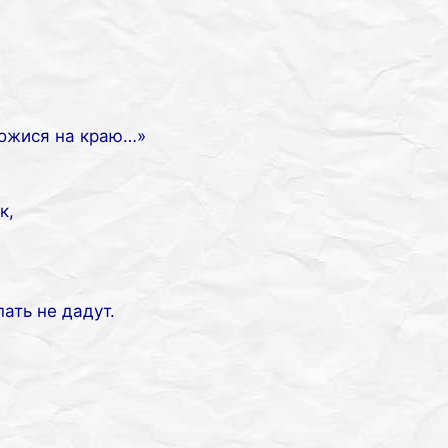
ожися на краю…»
к,
пать не дадут.