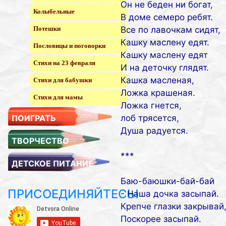
Он не беден ни богат,
Колыбельные
В доме семеро ребят.
Потешки
Все по лавочкам сидят,
Кашку маслену едят.
Пословицы и поговорки
Кашку маслену едят
Стихи на 23 февраля
И на деточку глядят.
Кашка масленая,
Стихи для бабушки
Ложка крашеная.
Стихи для мамы
Ложка гнется,
ПОИГРАТЬ
лоб трясется,
Душа радуется.
ТВОРЧЕСТВО
***
ДЕТСКОЕ ПИТАНИЕ
Баю-баюшки-бай-бай
ПРИСОЕДИНЯЙТЕСЬ!
- Наша дочка засыпай.
Крепче глазки закрывай
Поскорее засыпай.