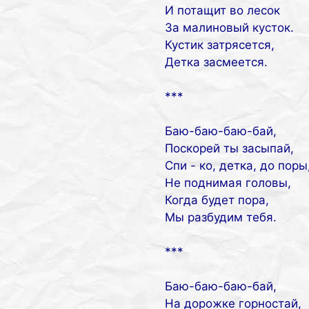
И потащит во лесок
За малиновый кусток.
Кустик затрясется,
Детка засмеется.
***
Баю-баю-баю-бай,
Поскорей ты засыпай,
Спи - ко, детка, до поры
Не поднимая головы,
Когда будет пора,
Мы разбудим тебя.
***
Баю-баю-баю-бай,
На дорожке горностай,