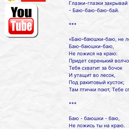
Глазки-глазки закрывай
- Баю-баю-баю-бай.
***
«Баю-баюшки-баю, не л
Баю-баюшки-баю,
Не ложися на краю:
Придет серенький волчо
Тебя схватит за бочок
И утащит во лесок,
Под ракитовый кусток;
Там птички поют, Тебе с
***
Баю - баюшки - баю,
Не ложись ты на краю.