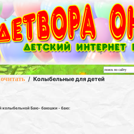
очитать
/
Колыбельные для детей
й колыбельной Баю- баюшки - баю: