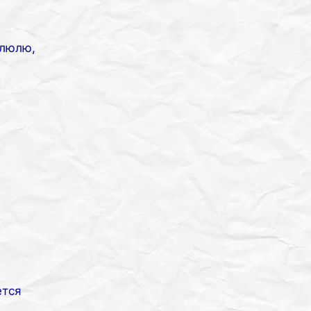
 люлю,
ется