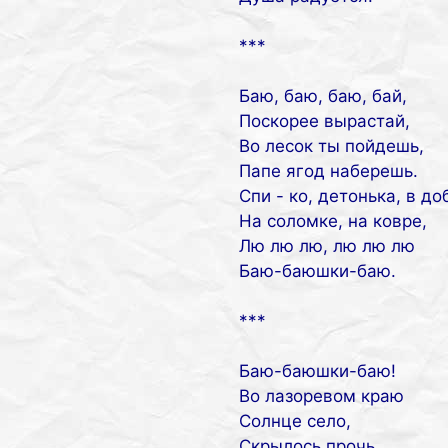
***
Баю, баю, баю, бай,
Поскорее вырастай,
Во лесок ты пойдешь,
Папе ягод наберешь.
Спи - ко, детонька, в до
На соломке, на ковре,
Лю лю лю, лю лю лю
Баю-баюшки-баю.
***
Баю-баюшки-баю!
Во лазоревом краю
Солнце село,
Скрылось прочь,