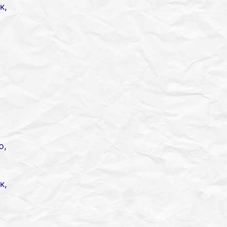
к,
ю,
к,