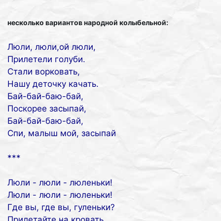
несколько вариантов народной колыбельной:
Люли, люли,ой люли,
Прилетели голуби.
Стали ворковать,
Нашу деточку качать.
Бай-бай-баю-бай,
Поскорее засыпай,
Бай-бай-баю-бай,
Спи, малыш мой, засыпай
***
Люли - люли - люленьки!
Люли - люли - люленьки!
Где вы, где вы, гуленьки?
Прилетайте на кровать,