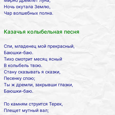
Мирно дремлет луна,
Ночь окутала Землю,
Чар волшебных полна.
Казачья колыбельная песня
Спи, младенец мой прекрасный,
Баюшки-баю.
Тихо смотрит месяц ясный
В колыбель твою.
Стану сказывать я сказки,
Песенку спою;
Ты ж дремли, закрывши глазки,
Баюшки-баю.
По камням струится Терек,
Плещет мутный вал;