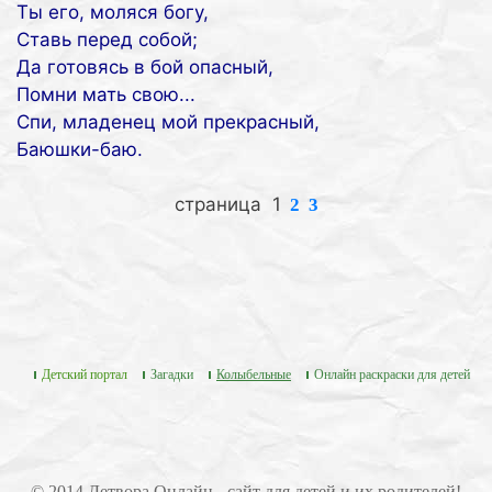
Ты его, моляся богу,
Ставь перед собой;
Да готовясь в бой опасный,
Помни мать свою...
Спи, младенец мой прекрасный,
Баюшки-баю.
страница 1
2
3
Детский портал
Загадки
Колыбельные
Онлайн раскраски для детей
© 2014 Детвора Онлайн - сайт для детей и их родителей!