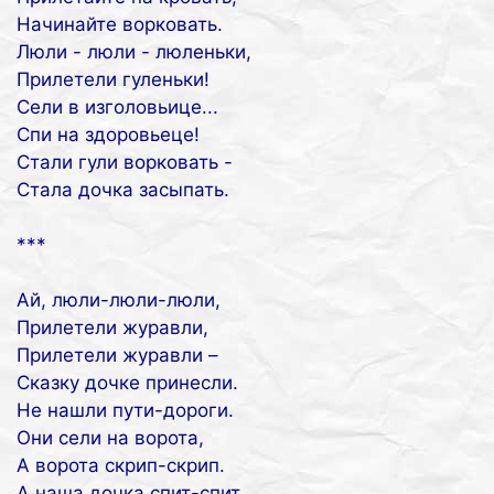
Начинайте ворковать.
Люли - люли - люленьки,
Прилетели гуленьки!
Сели в изголовьице...
Спи на здоровьеце!
Стали гули ворковать -
Стала дочка засыпать.
***
Ай, люли-люли-люли,
Прилетели журавли,
Прилетели журавли –
Сказку дочке принесли.
Не нашли пути-дороги.
Они сели на ворота,
А ворота скрип-скрип.
А наша дочка спит-спит.