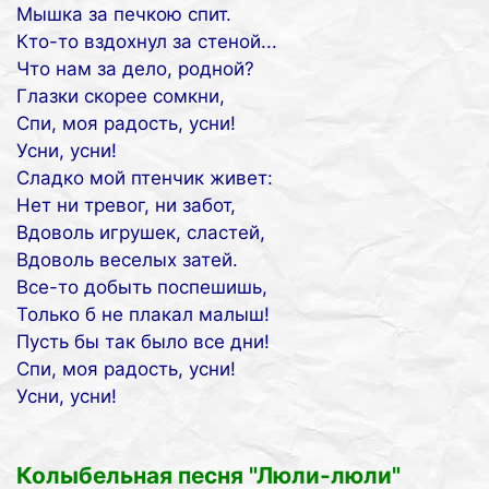
Мышка за печкою спит.
Кто-то вздохнул за стеной...
Что нам за дело, родной?
Глазки скорее сомкни,
Спи, моя радость, усни!
Усни, усни!
Сладко мой птенчик живет:
Нет ни тревог, ни забот,
Вдоволь игрушек, сластей,
Вдоволь веселых затей.
Все-то добыть поспешишь,
Только б не плакал малыш!
Пусть бы так было все дни!
Спи, моя радость, усни!
Усни, усни!
Колыбельная песня "Люли-люли"