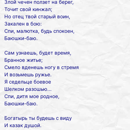
Злой чечен ползет на берег,
Точит свой кинжал;
Но отец твой старый воин,
Закален в бою:
Спи, малютка, будь спокоен,
Баюшки-баю.
Сам узнаешь, будет время,
Бранное житье;
Смело вденешь ногу в стремя
И возьмешь ружье.
Я седельце боевое
Шелком разошью...
Спи, дитя мое родное,
Баюшки-баю.
Богатырь ты будешь с виду
И казак душой.