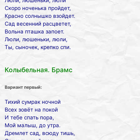
Люли, люшеньки, люли
Скоро ноченька пройдет,
Красно солнышко взойдет.
Сад весенний расцветет,
Вольна пташка запоет.
Люли, люшеньки, люли,
Ты, сыночек, крепко спи.
Колыбельная. Брамс
Вариант первый:
Тихий сумрак ночной
Всех зовёт на покой
И тебе спать пора,
Мой малыш, до утра.
Дремлет сад, всюду тишь,