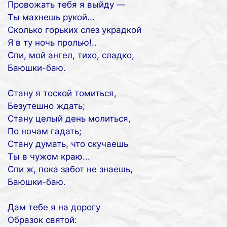
Провожать тебя я выйду —
Ты махнешь рукой...
Сколько горьких слез украдкой
Я в ту ночь пролью!..
Спи, мой ангел, тихо, сладко,
Баюшки-баю.
Стану я тоской томиться,
Безутешно ждать;
Стану целый день молиться,
По ночам гадать;
Стану думать, что скучаешь
Ты в чужом краю...
Спи ж, пока забот не знаешь,
Баюшки-баю.
Дам тебе я на дорогу
Образок святой: