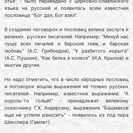
отья" - было переведено с церковно-славянского
языка на русский и появилась всем известная
пословица: "Бог дал, Бог взял".
В создании поговорок и пословиц велика заслуга и
великих русских писателей. Например: "Минуй нас
пуще всех печалей и барский гнев, и барская
любовь" (А.С. Грибоедов), "У разбитого корыта"
(А.С. Пушкин), "Как белка в колесе" (И.А. Крылов) и
многие другие.
Но надо отметить, что в число народных пословиц
и поговорок вошли выражения не только русских
писателей. Например, известное выражение: "А
король-то голый!" - принадлежит великому
сказочнику Г.Х. Андерсену; выражение "Башмаков
еще не успели износить" - появилось из под пера
Шекспира (Гамлет).