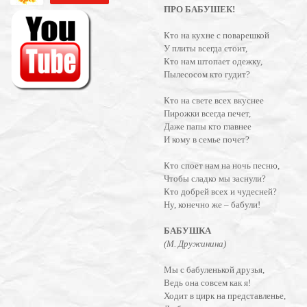
ПРО БАБУШЕК!
Кто на кухне с поварешкой
У плиты всегда стоит,
Кто нам штопает одежку,
Пылесосом кто гудит?
Кто на свете всех вкуснее
Пирожки всегда печет,
Даже папы кто главнее
И кому в семье почет?
Кто споет нам на ночь песню,
Чтобы сладко мы заснули?
Кто добрей всех и чудесней?
Ну, конечно же – бабули!
БАБУШКА
(М. Дружинина)
Мы с бабуленькой друзья,
Ведь она совсем как я!
Ходит в цирк на представленье,