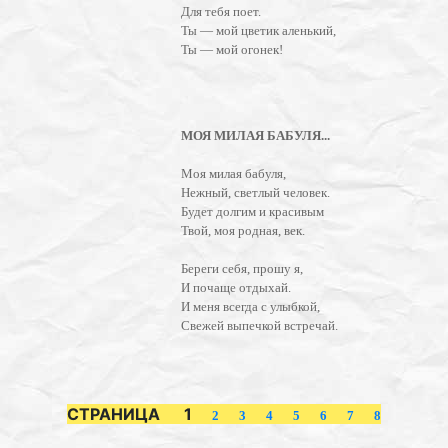
Для тебя поет.
Ты — мой цветик аленький,
Ты — мой огонек!
МОЯ МИЛАЯ БАБУЛЯ...
Моя милая бабуля,
Нежный, светлый человек.
Будет долгим и красивым
Твой, моя родная, век.
Береги себя, прошу я,
И почаще отдыхай.
И меня всегда с улыбкой,
Свежей выпечкой встречай.
СТРАНИЦА 1
2
3
4
5
6
7
8