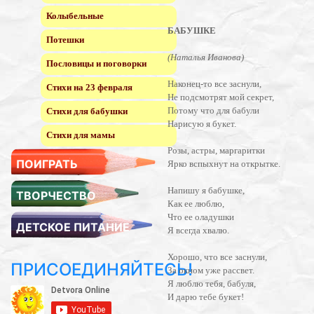
Колыбельные
БАБУШКЕ
Потешки
(Наталья Иванова)
Пословицы и поговорки
Наконец-то все заснули,
Стихи на 23 февраля
Не подсмотрят мой секрет,
Потому что для бабули
Стихи для бабушки
Нарисую я букет.
Стихи для мамы
Розы, астры, маргаритки
ПОИГРАТЬ
Ярко вспыхнут на открытке.
Напишу я бабушке,
ТВОРЧЕСТВО
Как ее люблю,
Что ее оладушки
ДЕТСКОЕ ПИТАНИЕ
Я всегда хвалю.
Хорошо, что все заснули,
ПРИСОЕДИНЯЙТЕСЬ!
За окном уже рассвет.
Я люблю тебя, бабуля,
И дарю тебе букет!