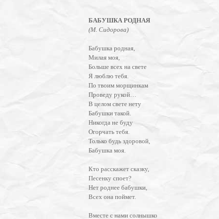
БАБУШКА РОДНАЯ
(М. Сидорова)
Бабушка родная,
Милая моя,
Больше всех на свете
Я люблю тебя.
По твоим морщинкам
Проведу рукой…
В целом свете нету
Бабушки такой.
Никогда не буду
Огорчать тебя.
Только будь здоровой,
Бабушка моя.
Кто расскажет сказку,
Песенку споет?
Нет роднее бабушки,
Всех она поймет.
Вместе с нами солнышко