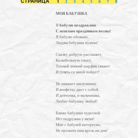
СТРАНИЦА 1
2
3
4
5
6
7
8
МОЯ БАБУШКА
Я
бабулю поздравляю
С женским праздником весны!
Я бабулю обожаю,
Людям бабушки нужны!
Сказку добрую расскажет,
Колыбельную споет,
Теплый зимний шарфик свяжет
И гулять со мной пойдет!
Не накажет шалунишку
И конфетку даст с собой.
И девчонка, и мальчишка,
Любит бабушку любой!
Ближе бабушки чудесной
Нет подружки у меня!
Мне с бабулей интересно,
Не прожить нам врозь ни дня!