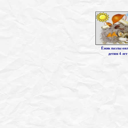
Ёжик пазлы он
детям 4 лет