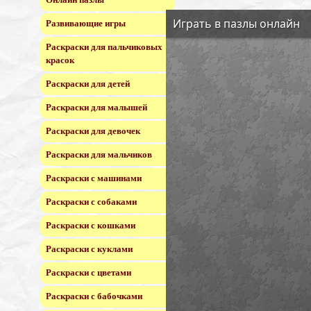
Развивающие игры
Раскраски для пальчиковых
красок
Раскраски для детей
Раскраски для малышей
Раскраски для девочек
Раскраски для мальчиков
Раскраски с машинами
Раскраски с собаками
Раскраски с кошками
Раскраски с куклами
Раскраски с цветами
Раскраски с бабочками