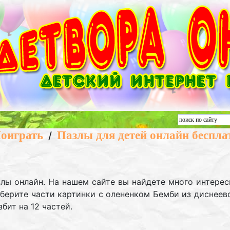
оиграть
Пазлы для детей онлайн беспла
/
злы онлайн. На нашем сайте вы найдете много интерес
оберите части картинки с олененком Бемби из диснеев
бит на 12 частей.