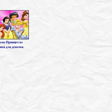
злы Принцессы
нея для девочек