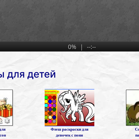
ы для детей
для
Флеш раскраски для
Со
сон
девочек с пони
п