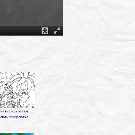
чать раскраски
енок и черепаха