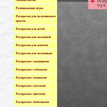
Развивающие игры
Раскраски для пальчиковых
красок
Раскраски для детей
Раскраски для малышей
Раскраски для девочек
Раскраски для мальчиков
Раскраски с машинами
Раскраски с собаками
Раскраски с кошками
Раскраски с куклами
Раскраски с цветами
Раскраски с бабочками