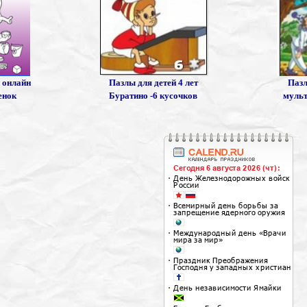
 онлайн
Пазлы для детей 4 лет
Пазл
енок
Буратино -6 кусочков
мульт