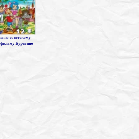
ы по советскому
фильму Буратино