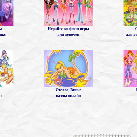
ы
Играйте во флеш игры
нкс
для девочек
для д
Стелла, Винкс
н
пазлы онлайн