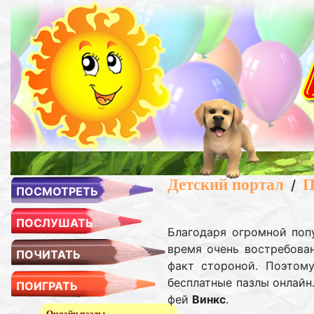
Детский портал
П
/
ПОСМОТРЕТЬ
ПОСЛУШАТЬ
Благодаря огромной поп
время очень востребова
ПОЧИТАТЬ
факт стороной. Поэтом
бесплатные пазлы онлайн
ПОИГРАТЬ
фей
Винкс
.
Онлайн пазлы