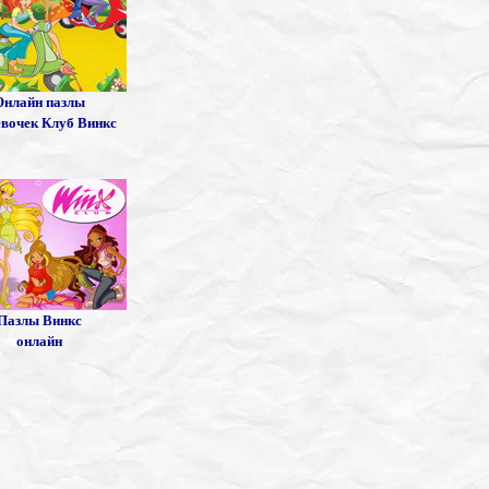
Онлайн пазлы
евочек Клуб Винкс
Пазлы Винкс
онлайн