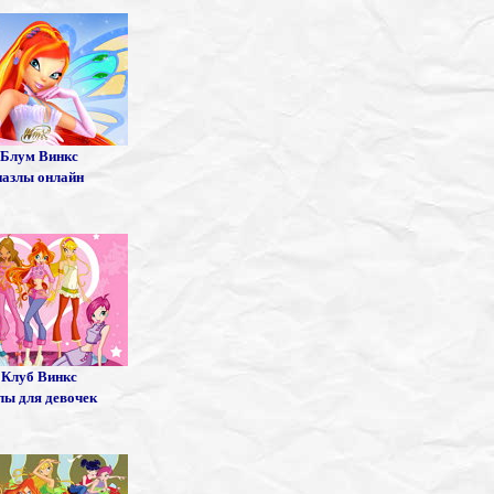
Блум Винкс
пазлы онлайн
Клуб Винкс
лы для девочек