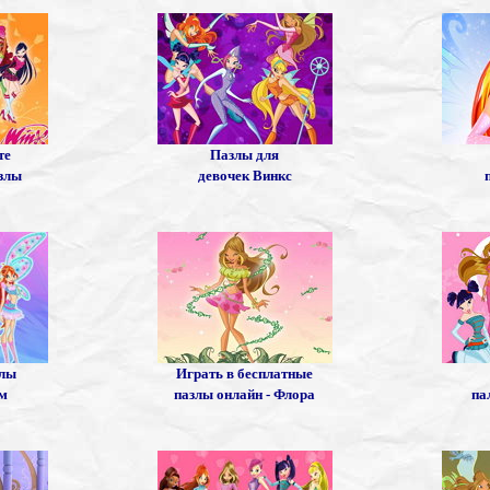
те
Пазлы для
азлы
девочек Винкс
злы
Играть в бесплатные
ум
пазлы онлайн - Флора
па