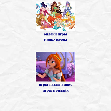
онлайн игры
Винкс пазлы
игры пазлы винкс
играть онлайн