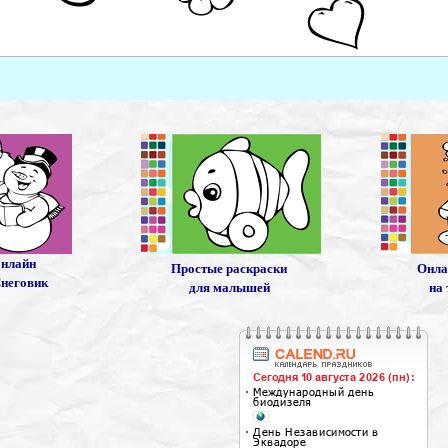
онлайн
Простые раскраски
Онла
Снеговик
для малышей
на