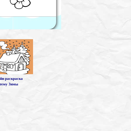
йн раскраска
 тему Зимы