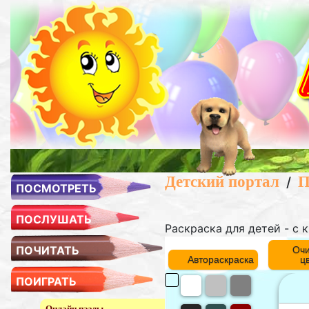
Детский портал
П
/
ПОСМОТРЕТЬ
ПОСЛУШАТЬ
Раскраска для детей - с
ПОЧИТАТЬ
Очи
Автораскраска
ц
ПОИГРАТЬ
Онлайн пазлы