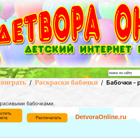
оиграть
Раскраски бабочки
/
/
Бабочки - 
 красивыми бабочками.
стить
DetvoraOnline.ru
вета
Распечатать