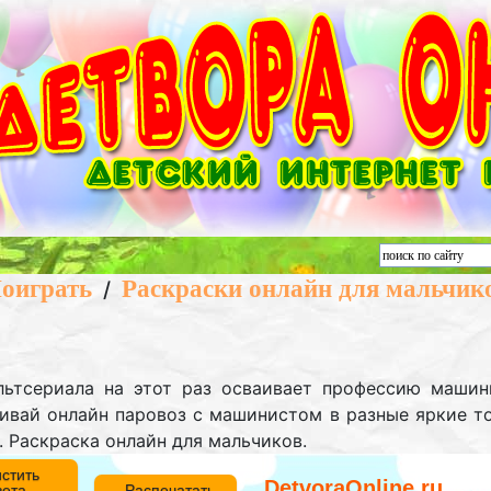
оиграть
Раскраски онлайн для мальчик
/
льтсериала на этот раз осваивает профессию машин
ивай онлайн паровоз с машинистом в разные яркие то
Раскраска онлайн для мальчиков.
стить
DetvoraOnline.ru
вета
Распечатать