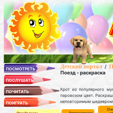
Детский портал
П
/
ПОСМОТРЕТЬ
Поезд - раскраска
ПОСЛУШАТЬ
Крот из популярного му
ПОЧИТАТЬ
паровозом цвет. Раскраш
неповторимым шедевром. 
ПОИГРАТЬ
Очи
Автораскраска
ц
Онлайн пазлы