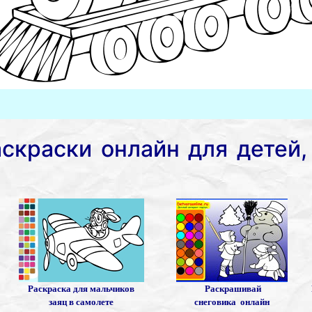
аскраски онлайн для детей,
Раскраска для мальчиков
Раскрашивай
заяц в самолете
снеговика онлайн