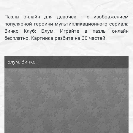
Пазлы онлайн для девочек - с изображением
популярной героини мультипликационного сериала
Винкс Клуб: Блум. Играйте в пазлы онлайн
бесплатно. Картинка разбита на 30 частей.