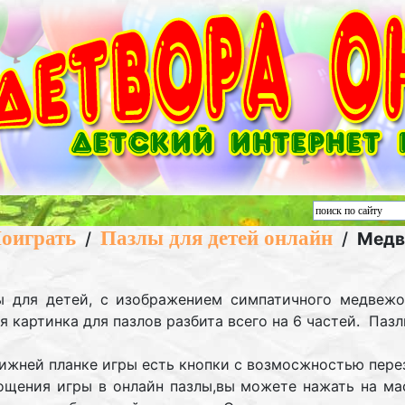
оиграть
Пазлы для детей онлайн
/
/
Медв
ы для детей, с изображением симпатичного медвежо
я картинка для пазлов разбита всего на 6 частей. Пазл
нижней планке игры есть кнопки с возмосжностью пер
ощения игры в онлайн пазлы,вы можете нажать на мас