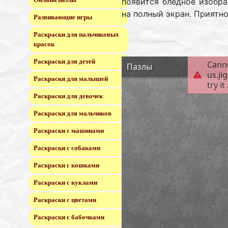
появится бледное изобра
на полный экран. Приятно
Развивающие игры
Раскраски для пальчиковых
красок
Раскраски для детей
Раскраски для малышей
Раскраски для девочек
Раскраски для мальчиков
Раскраски с машинами
Раскраски с собаками
Раскраски с кошками
Раскраски с куклами
Раскраски с цветами
Раскраски с бабочками